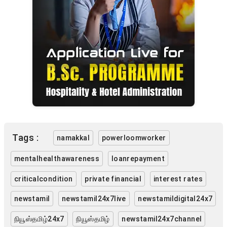
Tags :
namakkal
powerloomworker
mentalhealthawareness
loanrepayment
criticalcondition
private financial
interest rates
newstamil
newstamil24x7live
newstamildigital24x7
நியூஸ்தமிழ்24x7
நியூஸ்தமிழ்
newstamil24x7channel