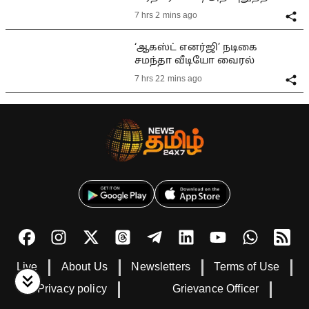
7 hrs 2 mins ago
‘ஆகஸ்ட் எனர்ஜி’ நடிகை
சமந்தா வீடியோ வைரல்
7 hrs 22 mins ago
Live
About Us
Newsletters
Terms of Use
Privacy policy
Grievance Officer