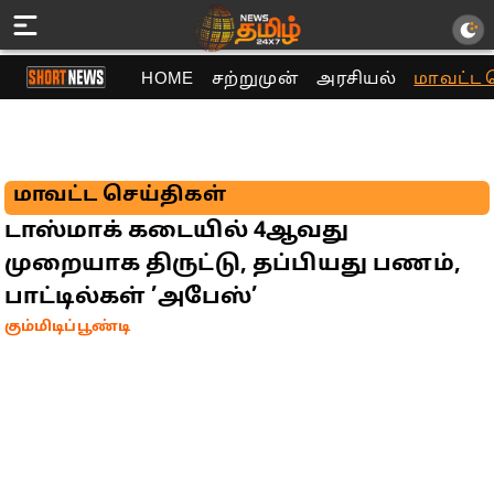
HOME
சற்றுமுன்
அரசியல்
மாவட்ட 
மாவட்ட செய்திகள்
டாஸ்மாக் கடையில் 4ஆவது
முறையாக திருட்டு, தப்பியது பணம்,
பாட்டில்கள் ’அபேஸ்’
கும்மிடிப்பூண்டி