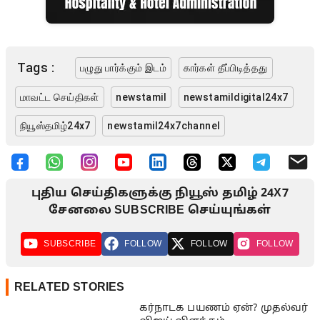
Tags :
பழுது பார்க்கும் இடம்
கார்கள் தீப்பிடித்தது
மாவட்ட செய்திகள்
newstamil
newstamildigital24x7
நியூஸ்தமிழ்24x7
newstamil24x7channel
புதிய செய்திகளுக்கு நியூஸ் தமிழ் 24X7
சேனலை SUBSCRIBE செய்யுங்கள்
SUBSCRIBE
FOLLOW
FOLLOW
FOLLOW
RELATED STORIES
கர்நாடக பயணம் ஏன்? முதல்வர்