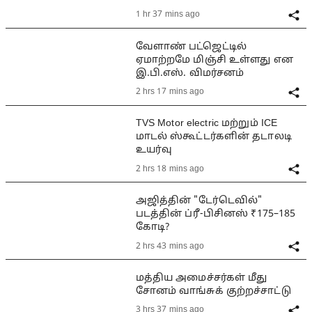
1 hr 37 mins ago
வேளாண் பட்ஜெட்டில்
ஏமாற்றமே மிஞ்சி உள்ளது என
இ.பி.எஸ். விமர்சனம்
2 hrs 17 mins ago
TVS Motor electric மற்றும் ICE
மாடல் ஸ்கூட்டர்களின் தடாலடி
உயர்வு
2 hrs 18 mins ago
அஜித்தின் "டேர்டெவில்"
படத்தின் ப்ரீ-பிசினஸ் ₹175–185
கோடி?
2 hrs 43 mins ago
மத்திய அமைச்சர்கள் மீது
சோனம் வாங்சுக் குற்றச்சாட்டு
3 hrs 37 mins ago