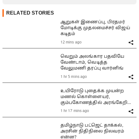
RELATED STORIES
ஆறுகள் இணைப்பு, பிரதமர்
மோடிக்கு முதலமைச்சர் விஜய்
கடிதம்
12 mins ago
வெறும் அலங்கார பதவியே
வேண்டாம், வெடித்த
வேலுமணி தரப்பு வார்னிங்
1 hr 5 mins ago
உயிரோடு புதைக்க முயன்ற
மணல் கொள்ளையர்,
கும்பகோணத்தில் அரங்கேறிய
பயங்கரம்
1 hr 17 mins ago
தமிழ்நாடு பட்ஜெட் தாக்கல்,
அரசின் நிதிநிலை நிலவரம்
என்ன?