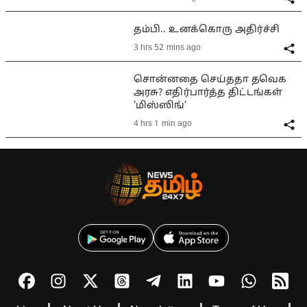
தம்பி.. உனக்கொரு அதிர்ச்சி
3 hrs 52 mins ago
சொன்னதை செய்ததா தவெக
அரசு? எதிர்பார்த்த திட்டங்கள்
’மிஸ்ஸிங்’
4 hrs 1 min ago