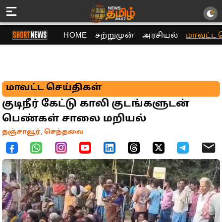
HOME
சற்றுமுன்
அரசியல்
மாவட்ட 
மாவட்ட செய்திகள்
குடிநீர் கேட்டு காலி குடங்களுடன்
பெண்கள் சாலை மறியல்
தஞ்சாவூர், செந்தலை