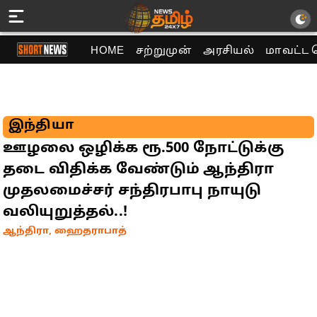
HOME
சற்றுமுன்
அரசியல்
மாவட்ட 
இந்தியா
ஊழலை ஒழிக்க ரூ.500 நோட்டுக்கு
தடை விதிக்க வேண்டும் ஆந்திரா
முதலமைச்சர் சந்திரபாபு நாயுடு
வலியுறுத்தல்..!
ஆந்திரா, ஹைதராபாத்