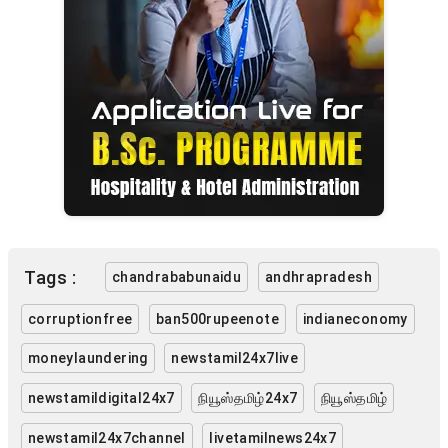
Tags :
chandrababunaidu
andhrapradesh
corruptionfree
ban500rupeenote
indianeconomy
moneylaundering
newstamil24x7live
newstamildigital24x7
நியூஸ்தமிழ்24x7
நியூஸ்தமிழ்
newstamil24x7channel
livetamilnews24x7