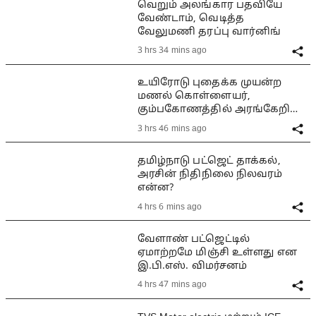
வெறும் அலங்கார பதவியே
வேண்டாம், வெடித்த
வேலுமணி தரப்பு வார்னிங்
3 hrs 34 mins ago
உயிரோடு புதைக்க முயன்ற
மணல் கொள்ளையர்,
கும்பகோணத்தில் அரங்கேறிய
பயங்கரம்
3 hrs 46 mins ago
தமிழ்நாடு பட்ஜெட் தாக்கல்,
அரசின் நிதிநிலை நிலவரம்
என்ன?
4 hrs 6 mins ago
வேளாண் பட்ஜெட்டில்
ஏமாற்றமே மிஞ்சி உள்ளது என
இ.பி.எஸ். விமர்சனம்
4 hrs 47 mins ago