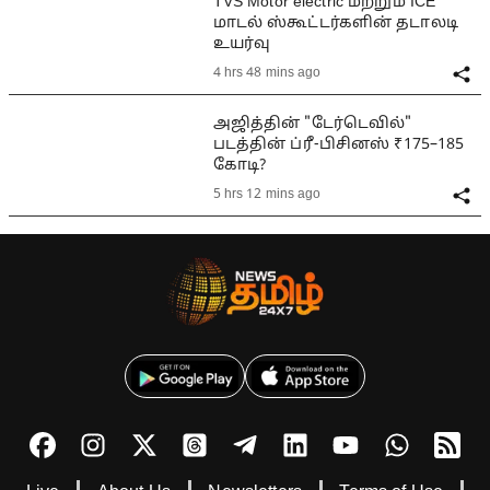
TVS Motor electric மற்றும் ICE
மாடல் ஸ்கூட்டர்களின் தடாலடி
உயர்வு
4 hrs 48 mins ago
அஜித்தின் "டேர்டெவில்"
படத்தின் ப்ரீ-பிசினஸ் ₹175–185
கோடி?
5 hrs 12 mins ago