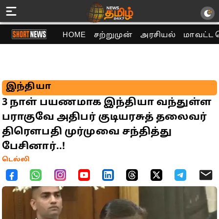
HOME
சற்றுமுன்
அரசியல்
மாவட்ட 
இந்தியா
3 நாள் பயணமாக இந்தியா வந்துள்ள
பராகுவே அதிபர் குடியரசுத் தலைவர்
திரௌபதி முர்முவை சந்தித்து
பேசினார்..!
டெல்லி