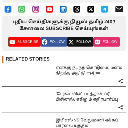
புதிய செய்திகளுக்கு நியூஸ் தமிழ் 24X7
சேனலை SUBSCRIBE செய்யுங்கள்
SUBSCRIBE
FOLLOW
FOLLOW
FOLLOW
RELATED STORIES
எனக்கு நடந்த கொடுமை, மனம்
திறந்த அதிதி ஷர்மா
'டேர்டெவில்' படத்தின் ப்ரீ-
பிசினஸ், எகிறும் எதிர்பார்ப்பு
இபிஎஸ் VS வேலுமணி ஏக்கப்
பார்வை யுத்தம்