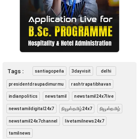
Tags :
santiagopeña
3dayvisit
delhi
presidentdraupadimurmu
rashtrapatibhavan
indianpolitics
newstamil
newstamil24x7live
newstamildigital24x7
நியூஸ்தமிழ்24x7
நியூஸ்தமிழ்
newstamil24x7channel
livetamilnews24x7
tamilnews