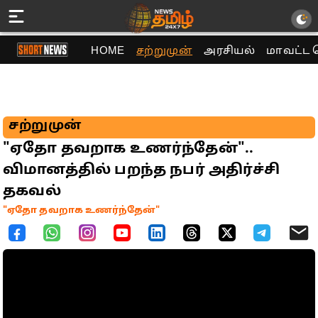
HOME
சற்றுமுன்
அரசியல்
மாவட்ட 
சற்றுமுன்
"ஏதோ தவறாக உணர்ந்தேன்"..
விமானத்தில் பறந்த நபர் அதிர்ச்சி
தகவல்
"ஏதோ தவறாக உணர்ந்தேன்"