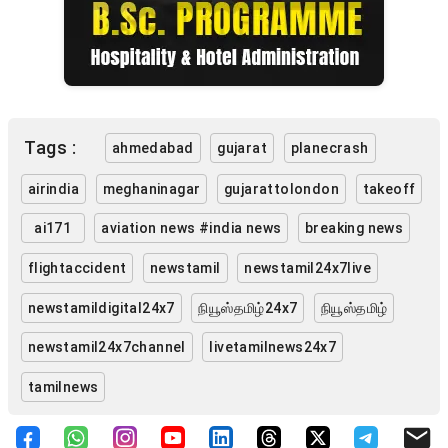
Tags :
ahmedabad
gujarat
planecrash
airindia
meghaninagar
gujarattolondon
takeoff
ai171
aviation news #india news
breaking news
flightaccident
newstamil
newstamil24x7live
newstamildigital24x7
நியூஸ்தமிழ்24x7
நியூஸ்தமிழ்
newstamil24x7channel
livetamilnews24x7
tamilnews