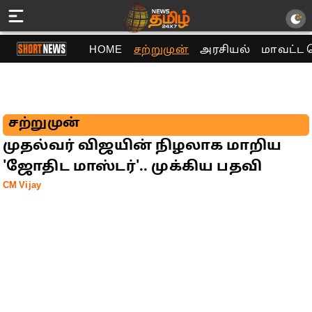
HOME
சற்றுமுன்
அரசியல்
மாவட்ட 
சற்றுமுன்
முதல்வர் விஜயின் நிழலாக மாறிய
'ஜோதிட மாஸ்டர்'.. முக்கிய பதவி
CM Vijay