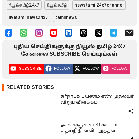
நியூஸ்தமிழ்24x7
நியூஸ்தமிழ்
newstamil24x7channel
livetamilnews24x7
tamilnews
புதிய செய்திகளுக்கு நியூஸ் தமிழ் 24X7
சேனலை SUBSCRIBE செய்யுங்கள்
SUBSCRIBE
FOLLOW
FOLLOW
FOLLOW
RELATED STORIES
கர்நாடக பயணம் ஏன்? முதல்வர்
விஜய் விளக்கம்
அனைத்துக் கட்சி கூட்டம் -
உதயநிதி வலியுறுத்தல்