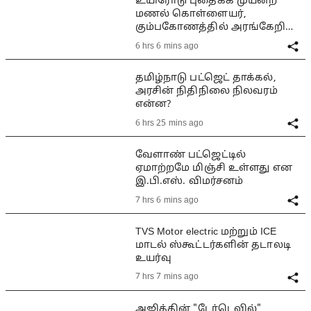
உயிரோடு புதைக்க முயன்ற
மணல் கொள்ளையர்,
கும்பகோணத்தில் அரங்கேறிய
பயங்கரம்
6 hrs 6 mins ago
தமிழ்நாடு பட்ஜெட் தாக்கல்,
அரசின் நிதிநிலை நிலவரம்
என்ன?
6 hrs 25 mins ago
வேளாண் பட்ஜெட்டில்
ஏமாற்றமே மிஞ்சி உள்ளது என
இ.பி.எஸ். விமர்சனம்
7 hrs 6 mins ago
TVS Motor electric மற்றும் ICE
மாடல் ஸ்கூட்டர்களின் தடாலடி
உயர்வு
7 hrs 7 mins ago
அஜித்தின் "டேர்டெவில்"