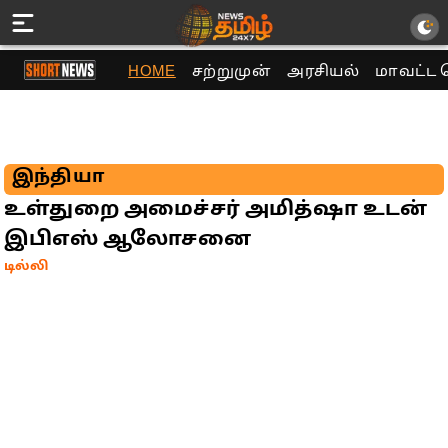
HOME
சற்றுமுன்
அரசியல்
மாவட்ட 
இந்தியா
உள்துறை அமைச்சர் அமித்ஷா உடன்
இபிஎஸ் ஆலோசனை
டில்லி