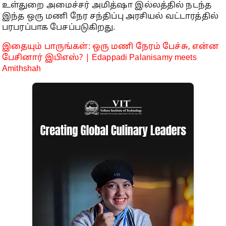
உள்துறை அமைச்சர் அமித்ஷா இல்லத்தில் நடந்த
இந்த ஒரு மணி நேர சந்திப்பு அரசியல் வட்டாரத்தில்
பரபரப்பாக பேசப்படுகிறது.
இதையும் பாருங்கள்: ஒரு மணி நேரம் பேச்சு, என்ன
பேசினார் இபிஎஸ்? | Edappadi Palanisamy meets
Amithshah