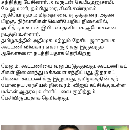
சந்தித்து பேசினார். அவருடன் கே.பி.முனுசாமி,
வேலுமணி, தம்பிதுரை, சி.வி.சண்முகம்
ஆகியோரும் அமித்ஷாவை சந்தித்தனர். அதன்
பிறகு, நிர்வாகிகள் வெளியேறிய நிலையில்,
அமித்ஷா உடன் இபிஎஸ் தனியாக ஆலோசனை
நடத்தி உள்ளார்.
தமிழகத்தில் அதிமுக மற்றும் தேசிய ஜனநாயக
கூட்டணி விவகாரங்கள் குறித்து இருவரும்
ஆலோசனை நடத்தியதாக தெரிகிறது.
மேலும், கூட்​ட​ணியை வலுப்​படுத்​து​வது, கூட்​டணி கட்​
சிகள் இணைந்து மக்​களை சந்​திப்​பது, இதர கட்​
சிகளை கூட்​ட​ணிக்கு இழுப்​பது, தமிழகத்​தின் தற்​
போதைய அரசி​யல் நில​வரம், விஜய் கட்​சிக்கு உள்ள
மக்​கள் ஆதரவு உள்​ளிட்​டவை குறித்​தும்
பேசியிருப்பதாக தெரிகிறது.