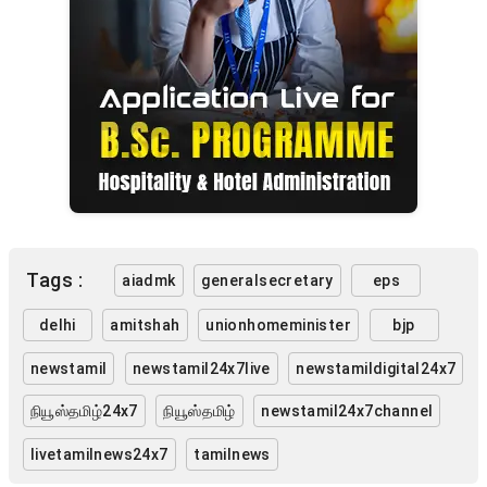
Tags :
aiadmk
generalsecretary
eps
delhi
amitshah
unionhomeminister
bjp
newstamil
newstamil24x7live
newstamildigital24x7
நியூஸ்தமிழ்24x7
நியூஸ்தமிழ்
newstamil24x7channel
livetamilnews24x7
tamilnews