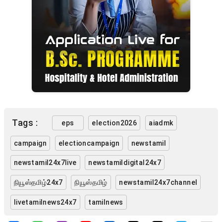
Tags :
eps
election2026
aiadmk
campaign
electioncampaign
newstamil
newstamil24x7live
newstamildigital24x7
நியூஸ்தமிழ்24x7
நியூஸ்தமிழ்
newstamil24x7channel
livetamilnews24x7
tamilnews