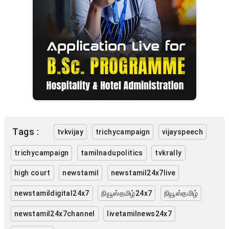
Tags :
tvkvijay
trichycampaign
vijayspeech
trichycampaign
tamilnadupolitics
tvkrally
high court
newstamil
newstamil24x7live
newstamildigital24x7
நியூஸ்தமிழ்24x7
நியூஸ்தமிழ்
newstamil24x7channel
livetamilnews24x7