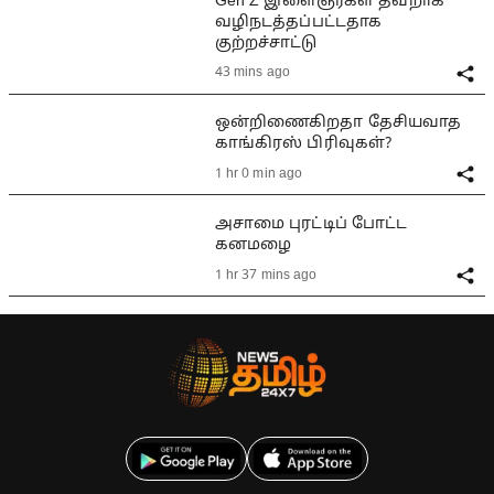
Gen Z இளைஞர்கள் தவறாக
வழிநடத்தப்பட்டதாக
குற்றச்சாட்டு
43 mins ago
ஒன்றிணைகிறதா தேசியவாத
காங்கிரஸ் பிரிவுகள்?
1 hr 0 min ago
அசாமை புரட்டிப் போட்ட
கனமழை
1 hr 37 mins ago