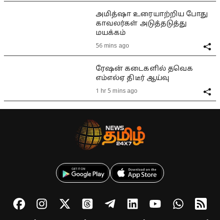
அமித்ஷா உரையாற்றிய போது
காவலர்கள் அடுத்தடுத்து
மயக்கம்
56 mins ago
ரேஷன் கடைகளில் தவெக
எம்எல்ஏ திடீர் ஆய்வு
1 hr 5 mins ago