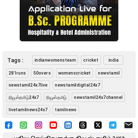
Tags :
indianwomensteam
cricket
india
281runs
50overs
womenscricket
newstamil
newstamil24x7live
newstamildigital24x7
நியூஸ்தமிழ்24x7
நியூஸ்தமிழ்
newstamil24x7channel
livetamilnews24x7
tamilnews