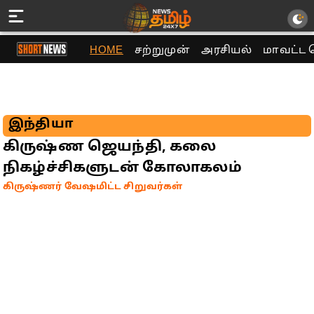
HOME
சற்றுமுன்
அரசியல்
மாவட்ட 
இந்தியா
கிருஷ்ண ஜெயந்தி, கலை
நிகழ்ச்சிகளுடன் கோலாகலம்
கிருஷ்ணர் வேஷமிட்ட சிறுவர்கள்