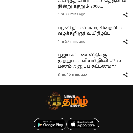
வெடித்த போராட்டம், தெருவில்
நின்று கதறும் 8000
குடும்பங்கள்
1 hr 33 mins ago
பழனி நில மோசடி, சிறையில்
வழக்கறிஞர் உயிரிழப்பு
1 hr 57 mins ago
பூஜ்ய கட்டண விதிக்கு
முற்றுப்புள்ளியா? இனி UPIல்
பணம் அனுப்ப கட்டணமா?
3 hrs 15 mins ago