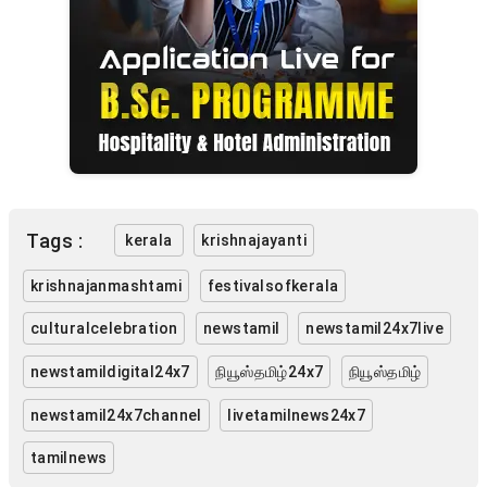
Tags :
kerala
krishnajayanti
krishnajanmashtami
festivalsofkerala
culturalcelebration
newstamil
newstamil24x7live
newstamildigital24x7
நியூஸ்தமிழ்24x7
நியூஸ்தமிழ்
newstamil24x7channel
livetamilnews24x7
tamilnews