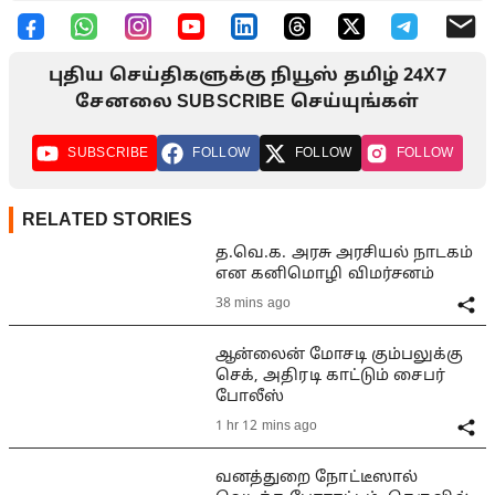
புதிய செய்திகளுக்கு நியூஸ் தமிழ் 24X7
சேனலை SUBSCRIBE செய்யுங்கள்
SUBSCRIBE
FOLLOW
FOLLOW
FOLLOW
RELATED STORIES
த.வெ.க. அரசு அரசியல் நாடகம்
என கனிமொழி விமர்சனம்
38 mins ago
ஆன்லைன் மோசடி கும்பலுக்கு
செக், அதிரடி காட்டும் சைபர்
போலீஸ்
1 hr 12 mins ago
வனத்துறை நோட்டீஸால்