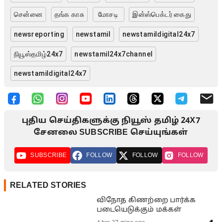
சென்னை
தங்க காசு
மோசடி
இன்ஸ்பெக்டர் கைது
newsreporting
newstamil
newstamildigital24x7
நியூஸ்தமிழ்24x7
newstamil24x7channel
newstamildigital24x7
புதிய செய்திகளுக்கு நியூஸ் தமிழ் 24X7
சேனலை SUBSCRIBE செய்யுங்கள்
SUBSCRIBE
FOLLOW
FOLLOW
FOLLOW
RELATED STORIES
விநோத கிணற்றை பார்க்க
படையெடுக்கும் மக்கள்