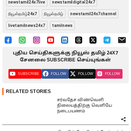
newstamil24x7live
newstamildigital24x7
நியூஸ்தமிழ்24x7
நியூஸ்தமிழ்
newstamil24x7channel
livetamilnews24x7
tamilnews
புதிய செய்திகளுக்கு நியூஸ் தமிழ் 24X7
சேனலை SUBSCRIBE செய்யுங்கள்
SUBSCRIBE
FOLLOW
FOLLOW
FOLLOW
RELATED STORIES
சர்வதேச விண்வெளி
நிலையத்திற்கு வெளியே
நடைபயணம்