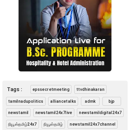
Tags :
epssecretmeeting
ttvdhinakaran
tamilnadupolitics
alliancetalks
admk
bjp
newstamil
newstamil24x7live
newstamildigital24x7
நியூஸ்தமிழ்24x7
நியூஸ்தமிழ்
newstamil24x7channel