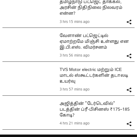
தமிழ்நாடு பட்ஜெட் தாக்கல்,
அரசின் நிதிநிலை நிலவரம்
என்ன?
3 hrs 15 mins ago
வேளாண் பட்ஜெட்டில்
ஏமாற்றமே மிஞ்சி உள்ளது என
இ.பி.எஸ். விமர்சனம்
3 hrs 56 mins ago
TVS Motor electric மற்றும் ICE
மாடல் ஸ்கூட்டர்களின் தடாலடி
உயர்வு
3 hrs 57 mins ago
அஜித்தின் "டேர்டெவில்"
படத்தின் ப்ரீ-பிசினஸ் ₹175–185
கோடி?
4 hrs 21 mins ago