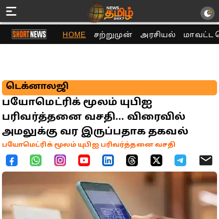
HOME
சற்றுமுன்
அரசியல்
மாவட்ட 
டெக்னாலஜி
பயோமெட்ரிக் மூலம் யுபிஐ
பரிவர்த்தனை வசதி... விரைவில்
அமலுக்கு வர இருப்பதாக தகவல்
பயோமெட்ரிக் மூலம் யுபிஐ பரிவர்த்தனை வசதி