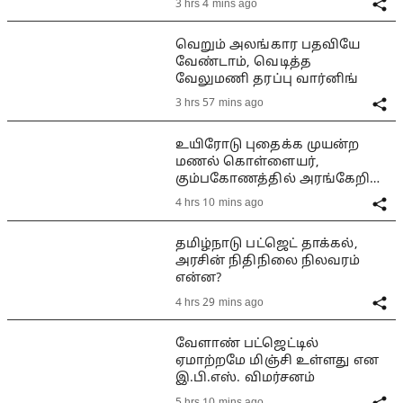
3 hrs 4 mins ago
வெறும் அலங்கார பதவியே
வேண்டாம், வெடித்த
வேலுமணி தரப்பு வார்னிங்
3 hrs 57 mins ago
உயிரோடு புதைக்க முயன்ற
மணல் கொள்ளையர்,
கும்பகோணத்தில் அரங்கேறிய
பயங்கரம்
4 hrs 10 mins ago
தமிழ்நாடு பட்ஜெட் தாக்கல்,
அரசின் நிதிநிலை நிலவரம்
என்ன?
4 hrs 29 mins ago
வேளாண் பட்ஜெட்டில்
ஏமாற்றமே மிஞ்சி உள்ளது என
இ.பி.எஸ். விமர்சனம்
5 hrs 10 mins ago