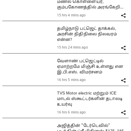
மணல் கொள்ளையர்,
கும்பகோணத்தில் அரங்கேறிய
பயங்கரம்
15 hrs 4 mins ago
தமிழ்நாடு பட்ஜெட் தாக்கல்,
அரசின் நிதிநிலை நிலவரம்
என்ன?
15 hrs 24 mins ago
வேளாண் பட்ஜெட்டில்
ஏமாற்றமே மிஞ்சி உள்ளது என
இ.பி.எஸ். விமர்சனம்
16 hrs 5 mins ago
TVS Motor electric மற்றும் ICE
மாடல் ஸ்கூட்டர்களின் தடாலடி
உயர்வு
16 hrs 6 mins ago
அஜித்தின் "டேர்டெவில்"