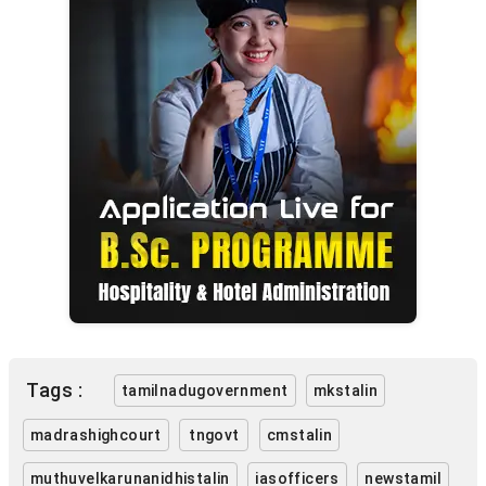
Tags :
tamilnadugovernment
mkstalin
madrashighcourt
tngovt
cmstalin
muthuvelkarunanidhistalin
iasofficers
newstamil