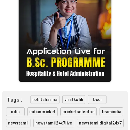
Tags :
rohitsharma
viratkohli
bcci
odis
indiancricket
cricketselecton
teamindia
newstamil
newstamil24x7live
newstamildigital24x7