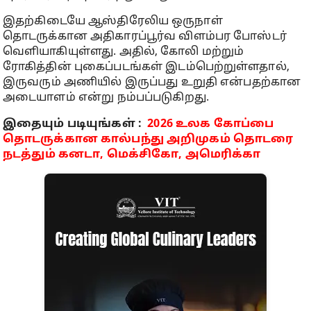
இதற்கிடையே ஆஸ்திரேலிய ஒருநாள்
தொடருக்கான அதிகாரப்பூர்வ விளம்பர போஸ்டர்
வெளியாகியுள்ளது. அதில், கோலி மற்றும்
ரோகித்தின் புகைப்படங்கள் இடம்பெற்றுள்ளதால்,
இருவரும் அணியில் இருப்பது உறுதி என்பதற்கான
அடையாளம் என்று நம்பப்படுகிறது.
இதையும் படியுங்கள் :
2026 உலக கோப்பை
தொடருக்கான கால்பந்து அறிமுகம் தொடரை
நடத்தும் கனடா, மெக்சிகோ, அமெரிக்கா