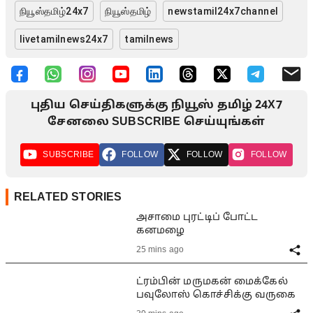
நியூஸ்தமிழ்24x7
நியூஸ்தமிழ்
newstamil24x7channel
livetamilnews24x7
tamilnews
புதிய செய்திகளுக்கு நியூஸ் தமிழ் 24X7
சேனலை SUBSCRIBE செய்யுங்கள்
SUBSCRIBE
FOLLOW
FOLLOW
FOLLOW
RELATED STORIES
அசாமை புரட்டிப் போட்ட
கனமழை
25 mins ago
ட்ரம்பின் மருமகன் மைக்கேல்
பவுலோஸ் கொச்சிக்கு வருகை