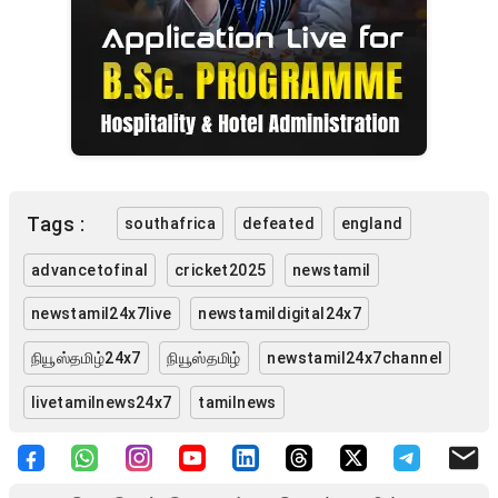
Tags :
southafrica
defeated
england
advancetofinal
cricket2025
newstamil
newstamil24x7live
newstamildigital24x7
நியூஸ்தமிழ்24x7
நியூஸ்தமிழ்
newstamil24x7channel
livetamilnews24x7
tamilnews