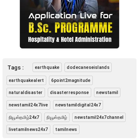
Tags :
earthquake
dodecaneseislands
earthquakealert
6point2magnitude
naturaldisaster
disasterresponse
newstamil
newstamil24x7live
newstamildigital24x7
நியூஸ்தமிழ்24x7
நியூஸ்தமிழ்
newstamil24x7channel
livetamilnews24x7
tamilnews