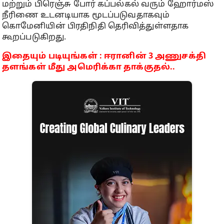
மற்றும் பிரெஞ்சு போர் கப்பல்கல் வரும் ஹோர்மஸ்
நீரிணை உடனடியாக மூடப்படுவதாகவும்
கொமேனியின் பிரதிநிதி தெரிவித்துள்ளதாக
கூறப்படுகிறது.
இதையும் படியுங்கள் : ஈரானின் 3 அணுசக்தி
தளங்கள் மீது அமெரிக்கா தாக்குதல்..