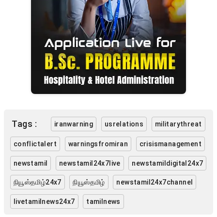
Tags :
iranwarning
usrelations
militarythreat
conflictalert
warningsfromiran
crisismanagement
newstamil
newstamil24x7live
newstamildigital24x7
நியூஸ்தமிழ்24x7
நியூஸ்தமிழ்
newstamil24x7channel
livetamilnews24x7
tamilnews