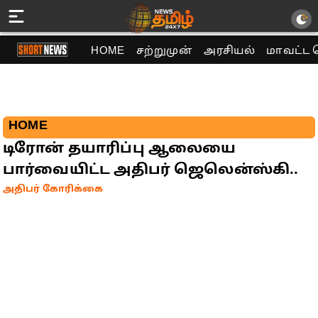
HOME
சற்றுமுன்
அரசியல்
மாவட்ட 
HOME
டிரோன் தயாரிப்பு ஆலையை
பார்வையிட்ட அதிபர் ஜெலென்ஸ்கி..
அதிபர் கோரிக்கை