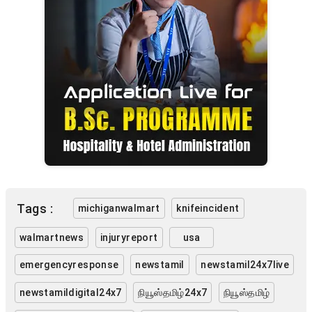
Tags :
michiganwalmart
knifeincident
walmartnews
injuryreport
usa
emergencyresponse
newstamil
newstamil24x7live
newstamildigital24x7
நியூஸ்தமிழ்24x7
நியூஸ்தமிழ்