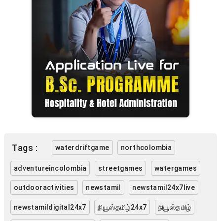
Tags :
waterdriftgame
northcolombia
adventureincolombia
streetgames
watergames
outdooractivities
newstamil
newstamil24x7live
newstamildigital24x7
நியூஸ்தமிழ்24x7
நியூஸ்தமிழ்