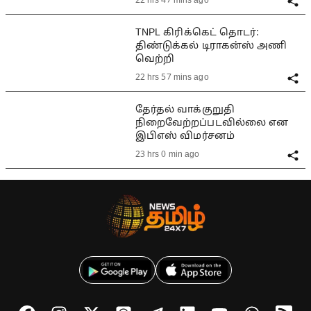
22 hrs 47 mins ago
TNPL கிரிக்கெட் தொடர்:
திண்டுக்கல் டிராகன்ஸ் அணி
வெற்றி
22 hrs 57 mins ago
தேர்தல் வாக்குறுதி
நிறைவேற்றப்படவில்லை என
இபிஎஸ் விமர்சனம்
23 hrs 0 min ago