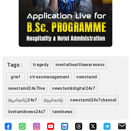
Tags :
tragedy
mentalhealthawareness
grief
stressmanagement
newstamil
newstamil24x7live
newstamildigital24x7
நியூஸ்தமிழ்24x7
நியூஸ்தமிழ்
newstamil24x7channel
livetamilnews24x7
tamilnews