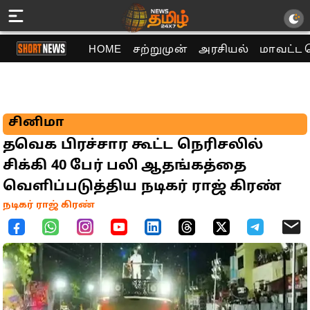
HOME
சற்றுமுன்
அரசியல்
மாவட்ட 
சினிமா
தவெக பிரச்சார கூட்ட நெரிசலில்
சிக்கி 40 பேர் பலி ஆதங்கத்தை
வெளிப்படுத்திய நடிகர் ராஜ் கிரண்
நடிகர் ராஜ் கிரண்