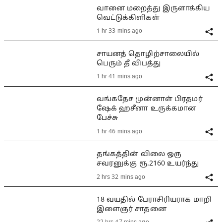
வானை மறைத்து இருளாக்கிய
வெட்டுக்கிளிகள்
1 hr 33 mins ago
சாயனத் தொழிற்சாலையில்
பெரும் தீ விபத்து
1 hr 41 mins ago
வங்கதேச முன்னாள் பிரதமர்
ஷேக் ஹசீனா உருக்கமான
பேச்சு
1 hr 46 mins ago
தங்கத்தின் விலை ஒரு
சவரனுக்கு ரூ.2160 உயர்ந்து
2 hrs 32 mins ago
18 வயதில் பேராசிரியராக மாறி
இளைஞர் சாதனை