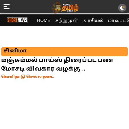
HOME
சற்றுமுன்
அரசியல்
மாவட்ட 
சினிமா
மஞ்சும்மல் பாய்ஸ் திரைப்பட பண
மோசடி விவகார வழக்கு ..
வெளிநாடு செல்ல தடை