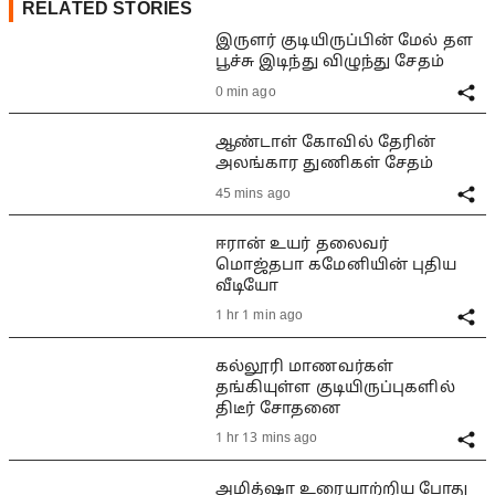
RELATED STORIES
இருளர் குடியிருப்பின் மேல் தள
பூச்சு இடிந்து விழுந்து சேதம்
0 min ago
ஆண்டாள் கோவில் தேரின்
அலங்கார துணிகள் சேதம்
45 mins ago
ஈரான் உயர் தலைவர்
மொஜ்தபா கமேனியின் புதிய
வீடியோ
1 hr 1 min ago
கல்லூரி மாணவர்கள்
தங்கியுள்ள குடியிருப்புகளில்
திடீர் சோதனை
1 hr 13 mins ago
அமித்ஷா உரையாற்றிய போது