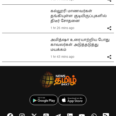
கல்லூரி மாணவர்கள்
தங்கியுள்ள குடியிருப்புகளில்
திடீர் சோதனை
1 hr 26 mins ago
அமித்ஷா உரையாற்றிய போது
காவலர்கள் அடுத்தடுத்து
மயக்கம்
1 hr 43 mins ago