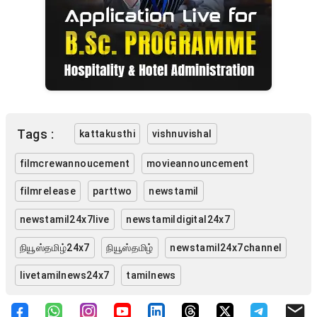
Tags :
kattakusthi
vishnuvishal
filmcrewannoucement
movieannouncement
filmrelease
parttwo
newstamil
newstamil24x7live
newstamildigital24x7
நியூஸ்தமிழ்24x7
நியூஸ்தமிழ்
newstamil24x7channel
livetamilnews24x7
tamilnews