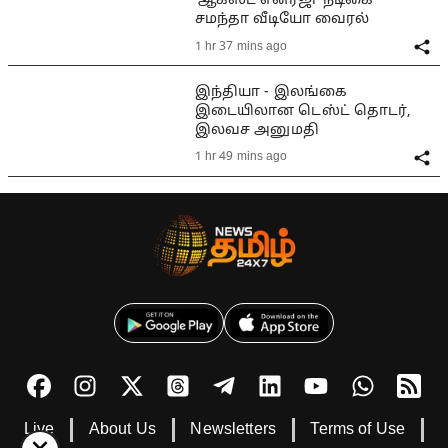
‘ஆகஸ்ட் எனர்ஜி’ நடிகை
சமந்தா வீடியோ வைரல்
1 hr 37 mins ago
இந்தியா - இலங்கை
இடையிலான டெஸ்ட் தொடர்,
இலவச அனுமதி
1 hr 49 mins ago
Live
About Us
Newsletters
Terms of Use