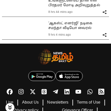
உங்களுடனேயே தான் என
பிரதமர் மோடி அறிவுறுத்தல்
8 hrs 44 mins ago
‘ஆகஸ்ட் எனர்ஜி’ நடிகை
சமந்தா வீடியோ வைரல்
9 hrs 4 mins ago
Live
About Us
Newsletters
Terms of Use
Privacy policy
Grievance Officer