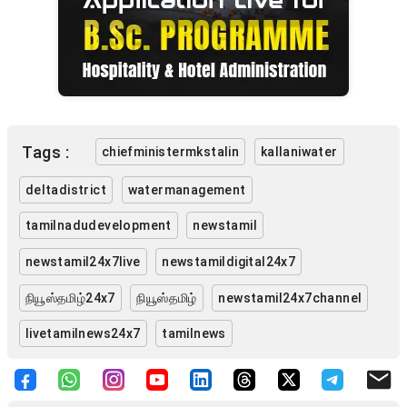
Tags :
chiefministermkstalin
kallaniwater
deltadistrict
watermanagement
tamilnadudevelopment
newstamil
newstamil24x7live
newstamildigital24x7
நியூஸ்தமிழ்24x7
நியூஸ்தமிழ்
newstamil24x7channel
livetamilnews24x7
tamilnews