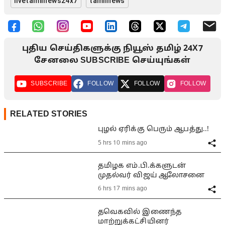
livetamilnews24x7
tamilnews
புதிய செய்திகளுக்கு நியூஸ் தமிழ் 24X7
சேனலை SUBSCRIBE செய்யுங்கள்
SUBSCRIBE
FOLLOW
FOLLOW
FOLLOW
RELATED STORIES
புழல் ஏரிக்கு பெரும் ஆபத்து..!
5 hrs 10 mins ago
தமிழக எம்.பி.க்களுடன்
முதல்வர் விஜய் ஆலோசனை
6 hrs 17 mins ago
தவெகவில் இணைந்த
மாற்றுக்கட்சியினர்