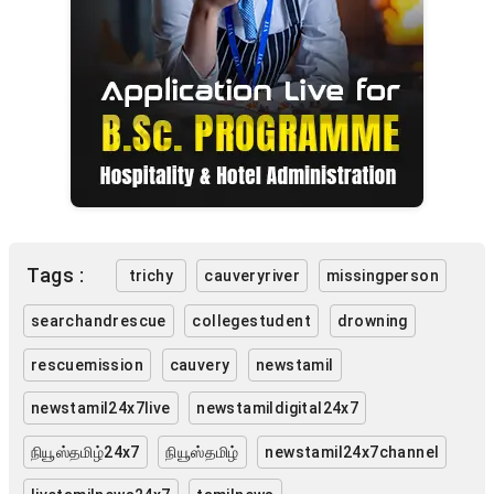
Tags :
trichy
cauveryriver
missingperson
searchandrescue
collegestudent
drowning
rescuemission
cauvery
newstamil
newstamil24x7live
newstamildigital24x7
நியூஸ்தமிழ்24x7
நியூஸ்தமிழ்
newstamil24x7channel