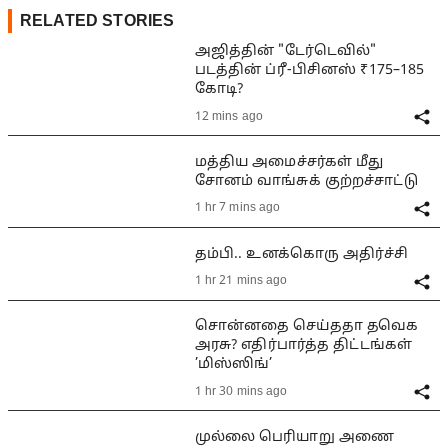
RELATED STORIES
அஜித்தின் "டேர்டெவில்"
படத்தின் ப்ரீ-பிசினஸ் ₹175–185
கோடி?
12 mins ago
மத்திய அமைச்சர்கள் மீது
சோனம் வாங்சுக் குற்றச்சாட்டு
1 hr 7 mins ago
தம்பி.. உனக்கொரு அதிர்ச்சி
1 hr 21 mins ago
சொன்னதை செய்ததா தவெக
அரசு? எதிர்பார்த்த திட்டங்கள்
’மிஸ்ஸிங்’
1 hr 30 mins ago
முல்லை பெரியாறு அணை