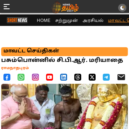
HOME
சற்றுமுன்
அரசியல்
மாவட்ட 
மாவட்ட செய்திகள்
பசும்பொன்னில் சி.பி.ஆர். மரியாதை
ராமநாதபுரம்