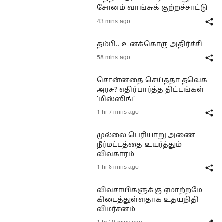
சோனம் வாங்சுக் குற்றச்சாட்டு
43 mins ago
தம்பி.. உனக்கொரு அதிர்ச்சி
58 mins ago
சொன்னதை செய்ததா தவெக
அரசு? எதிர்பார்த்த திட்டங்கள்
’மிஸ்ஸிங்’
1 hr 7 mins ago
முல்லை பெரியாறு அணை
நீர்மட்டத்தை உயர்த்தும்
விவகாரம்
1 hr 8 mins ago
விவசாயிகளுக்கு ஏமாற்றமே
கிடைத்துள்ளதாக உதயநிதி
விமர்சனம்