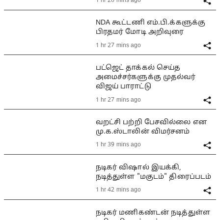
1 hr 20 mins ago
NDA கூட்டணி எம்.பி.க்களுக்கு
பிரதமர் மோடி அறிவுரை
1 hr 27 mins ago
பட்ஜெட் தாக்கல் செய்த
அமைச்சர்களுக்கு முதல்வர்
விஜய் பாராட்டு
1 hr 27 mins ago
வறட்சி பற்றி பேசவில்லை என
மு.க.ஸ்டாலின் விமர்சனம்
1 hr 39 mins ago
நடிகர் விஷால் இயக்கி,
நடித்துள்ள "மகுடம்" திரைப்படம்
1 hr 42 mins ago
நடிகர் மணிகண்டன் நடித்துள்ள