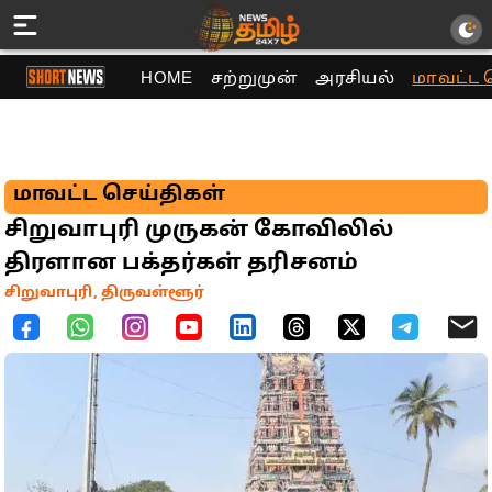
HOME
சற்றுமுன்
அரசியல்
மாவட்ட 
மாவட்ட செய்திகள்
சிறுவாபுரி முருகன் கோவிலில்
திரளான பக்தர்கள் தரிசனம்
சிறுவாபுரி, திருவள்ளூர்