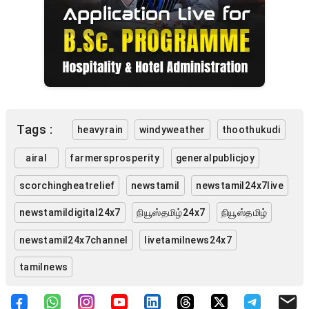
Tags :
heavyrain
windyweather
thoothukudi
airal
farmersprosperity
generalpublicjoy
scorchingheatrelief
newstamil
newstamil24x7live
newstamildigital24x7
நியூஸ்தமிழ்24x7
நியூஸ்தமிழ்
newstamil24x7channel
livetamilnews24x7
tamilnews