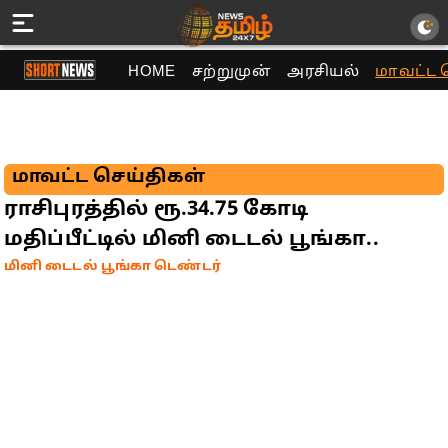
HOME
சற்றுமுன்
அரசியல்
மாவட்ட 
மாவட்ட செய்திகள்
ராசிபுரத்தில் ரூ.34.75 கோடி
மதிப்பீட்டில் மினி டைடல் பூங்கா..
மினி டைடல் பூங்கா டெண்டர்