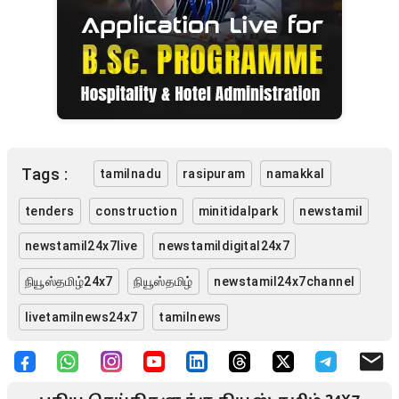
Tags :
tamilnadu
rasipuram
namakkal
tenders
construction
minitidalpark
newstamil
newstamil24x7live
newstamildigital24x7
நியூஸ்தமிழ்24x7
நியூஸ்தமிழ்
newstamil24x7channel
livetamilnews24x7
tamilnews