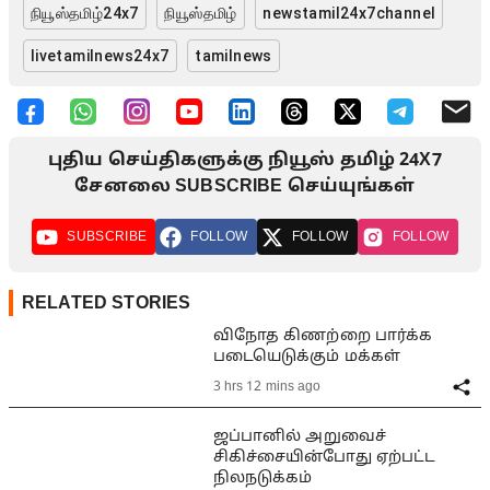
நியூஸ்தமிழ்24x7
நியூஸ்தமிழ்
newstamil24x7channel
livetamilnews24x7
tamilnews
புதிய செய்திகளுக்கு நியூஸ் தமிழ் 24X7
சேனலை SUBSCRIBE செய்யுங்கள்
SUBSCRIBE
FOLLOW
FOLLOW
FOLLOW
RELATED STORIES
விநோத கிணற்றை பார்க்க
படையெடுக்கும் மக்கள்
3 hrs 12 mins ago
ஜப்பானில் அறுவைச்
சிகிச்சையின்போது ஏற்பட்ட
நிலநடுக்கம்