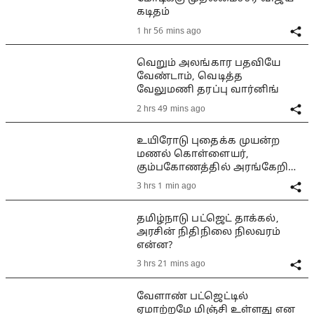
கடிதம்
1 hr 56 mins ago
வெறும் அலங்கார பதவியே
வேண்டாம், வெடித்த
வேலுமணி தரப்பு வார்னிங்
2 hrs 49 mins ago
உயிரோடு புதைக்க முயன்ற
மணல் கொள்ளையர்,
கும்பகோணத்தில் அரங்கேறிய
பயங்கரம்
3 hrs 1 min ago
தமிழ்நாடு பட்ஜெட் தாக்கல்,
அரசின் நிதிநிலை நிலவரம்
என்ன?
3 hrs 21 mins ago
வேளாண் பட்ஜெட்டில்
ஏமாற்றமே மிஞ்சி உள்ளது என