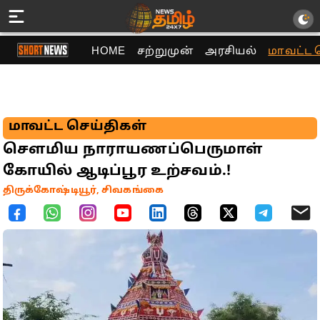
HOME
சற்றுமுன்
அரசியல்
மாவட்ட 
மாவட்ட செய்திகள்
சௌமிய நாராயணப்பெருமாள்
கோயில் ஆடிப்பூர உற்சவம்.!
திருக்கோஷ்டியூர், சிவகங்கை