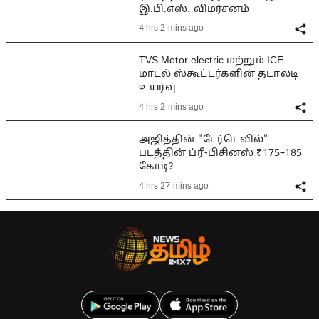
இ.பி.எஸ். விமர்சனம்
4 hrs 2 mins ago
TVS Motor electric மற்றும் ICE
மாடல் ஸ்கூட்டர்களின் தடாலடி
உயர்வு
4 hrs 2 mins ago
அஜித்தின் "டேர்டெவில்"
படத்தின் ப்ரீ-பிசினஸ் ₹175–185
கோடி?
4 hrs 27 mins ago