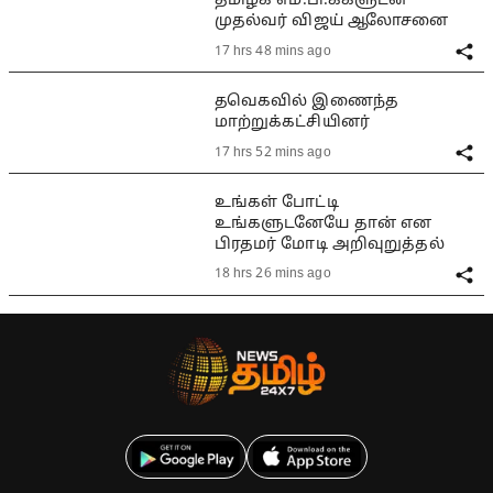
தமிழக எம்.பி.க்களுடன்
முதல்வர் விஜய் ஆலோசனை
17 hrs 48 mins ago
தவெகவில் இணைந்த
மாற்றுக்கட்சியினர்
17 hrs 52 mins ago
உங்கள் போட்டி
உங்களுடனேயே தான் என
பிரதமர் மோடி அறிவுறுத்தல்
18 hrs 26 mins ago