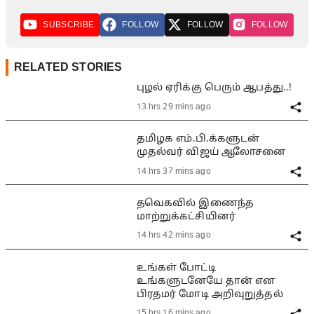
SUBSCRIBE
FOLLOW
FOLLOW
FOLLOW
RELATED STORIES
புழல் ஏரிக்கு பெரும் ஆபத்து..!
13 hrs 29 mins ago
தமிழக எம்.பி.க்களுடன்
முதல்வர் விஜய் ஆலோசனை
14 hrs 37 mins ago
தவெகவில் இணைந்த
மாற்றுக்கட்சியினர்
14 hrs 42 mins ago
உங்கள் போட்டி
உங்களுடனேயே தான் என
பிரதமர் மோடி அறிவுறுத்தல்
15 hrs 16 mins ago