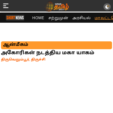
HOME
சற்றுமுன்
அரசியல்
மாவட்ட 
ஆன்மீகம்
அகோரிகள் நடத்திய மகா யாகம்
திருவெறும்பூர், திருச்சி