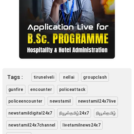
Tags :
tirunelveli
nellai
groupclash
gunfire
encounter
policeattack
policeencounter
newstamil
newstamil24x7live
newstamildigital24x7
நியூஸ்தமிழ்24x7
நியூஸ்தமிழ்
newstamil24x7channel
livetamilnews24x7