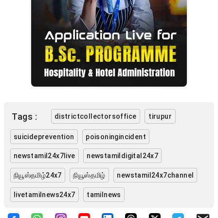
Tags :
districtcollectorsoffice
tirupur
suicideprevention
poisoningincident
newstamil24x7live
newstamildigital24x7
நியூஸ்தமிழ்24x7
நியூஸ்தமிழ்
newstamil24x7channel
livetamilnews24x7
tamilnews