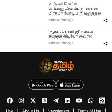
உங்கள் போட்டி
உங்களுடனேயே தான் என
பிரதமர் மோடி அறிவுறுத்தல்
4 hrs 32 mins ago
‘ஆகஸ்ட் எனர்ஜி’ நடிகை
சமந்தா வீடியோ வைரல்
4 hrs 52 mins ago
Live
About Us
Newsletters
Terms of Use