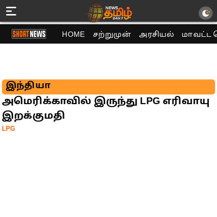
HOME
சற்றுமுன்
அரசியல்
மாவட்ட 
இந்தியா
அமெரிக்காவில் இருந்து LPG எரிவாயு
இறக்குமதி
LPG