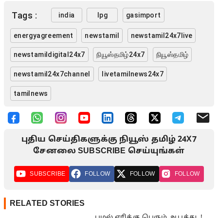
Tags :
india
lpg
gasimport
energyagreement
newstamil
newstamil24x7live
newstamildigital24x7
நியூஸ்தமிழ்24x7
நியூஸ்தமிழ்
newstamil24x7channel
livetamilnews24x7
tamilnews
புதிய செய்திகளுக்கு நியூஸ் தமிழ் 24X7
சேனலை SUBSCRIBE செய்யுங்கள்
SUBSCRIBE
FOLLOW
FOLLOW
FOLLOW
RELATED STORIES
புழல் ஏரிக்கு பெரும் ஆபத்து..!