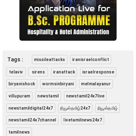
Tags :
missileattacks
iranisraelconflict
telaviv
sirens
iranattack
israelresponse
biryanishock
wormsinbiryani
melmalayanur
villupuram
newstamil
newstamil24x7live
newstamildigital24x7
நியூஸ்தமிழ்24x7
நியூஸ்தமிழ்
newstamil24x7channel
livetamilnews24x7
tamilnews