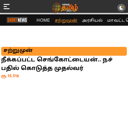
HOME
சற்றுமுன்
அரசியல்
மாவட்ட 
சற்றுமுன்
நீக்கப்பட்ட செங்கோட்டையன்.. நச்
பதில் கொடுத்த முதல்வர்
ரூ.15,516