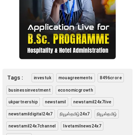
Tags :
investuk
mouagreements
8496crore
businessinvestment
economicgrowth
ukpartnership
newstamil
newstamil24x7live
newstamildigital24x7
நியூஸ்தமிழ்24x7
நியூஸ்தமிழ்
newstamil24x7channel
livetamilnews24x7